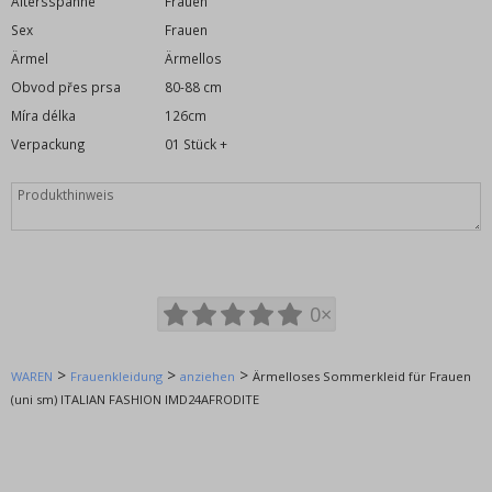
Altersspanne
Frauen
Chiffon-Kleid
Sex
Frauen
Silvesterkleid
Ärmel
Ärmellos
Spanisches Kleid
Obvod přes prsa
80-88 cm
Geselliges Ballkleid
Míra délka
126cm
Sportkleider
Verpackung
01 Stück +
Umstandskleider
Kleid Freizeit
Weihnachtskleid
Kleiderverkauf
Schürzen
0×
Jogginghose und Leggings
Tops, T-Shirts, Tuniken und Tanktops
>
>
>
WAREN
Frauenkleidung
anziehen
Ärmelloses Sommerkleid für Frauen
Bademäntel
(uni sm) ITALIAN FASHION IMD24AFRODITE
Extravagante Mode
Überdimensioniert
Kinderkleidung (98-128cm)