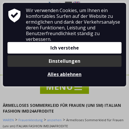
Jacken, Mäntel und Westen
Wir verwenden Cookies, um Ihnen ein
Über Vladimír MANDA
Wie man einkauft
Hosen und Jeans
komfortables Surfen auf der Website zu
Geschäftsbedingungen
Kontakt
ermöglichen und dank der Verkehrsanalyse
Hemden und Blusen
deren Funktionen, Leistung und
Shorts und Shorts
Benutzerfreundlichkeit ständig zu
Hoodies und Cardigans
verbessern.
Nacht Kleidung
Ich verstehe
Overall
Anmelden
/
Registrierung
Swimbaits
Einstellungen
0 Stück / 0.00 €
Sets
Alles ablehnen
Unterwäsche und Strumpfwaren
Röcke
Pullover und Strickjacken
anziehen
ÄRMELLOSES SOMMERKLEID FÜR FRAUEN (UNI SM) ITALIAN
Carmen kleidet sich über die Brust
FASHION IMD24AFRODITE
Langes Maxikleid
>
>
>
WAREN
Frauenkleidung
anziehen
Ärmelloses Sommerkleid für Frauen
Bürokleid
(uni sm) ITALIAN FASHION IMD24AFRODITE