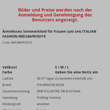
Kleid elegant
Kleider extravagant
Kleid mit Pailletten
Dress spring
Smokinghemd
Ärmelloses Sommerkleid für Frauen (uni sm) ITALIAN
Kunstlederkleid
FASHION IMD24AFRODITE
Kurzes Kleid
Code:
IMD24AFRODITE
Dress summer
Trainingsanzug Kleider
Kleidung auf Kleiderbügeln
Velikost
S / M / L
Übergroßes XXL-Kleid
Farbe
Geben Sie eine Notiz ein
Leinenkleid
Laufzeit
03-07 Tagen Zu bestellen innerhalb von
Strick- und Strickkleider
Brand
ITALIENISCHE MODE
Ärmelloses Kleid
Zusammensetzung
95% POLYESTER, 5% ELASTHAN
Jeanskleid
Sammlung
Frühling-Sommer
Samtkleid
Kleidungsstil
anziehen
Satinkleid