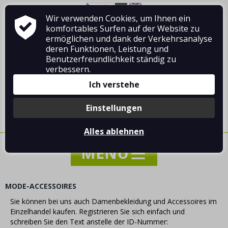
Wir verwenden Cookies, um Ihnen ein
Über Vladimír MANDA
Wie man einkauft
komfortables Surfen auf der Website zu
Geschäftsbedingungen
Kontakt
ermöglichen und dank der Verkehrsanalyse
deren Funktionen, Leistung und
Benutzerfreundlichkeit ständig zu
verbessern.
Ich verstehe
Anmelden
/
Registrierung
Einstellungen
0 Stück / 0.00 €
Alles ablehnen
MODE-ACCESSOIRES
Sie können bei uns auch Damenbekleidung und Accessoires im
NACHRICHTEN
Einzelhandel kaufen. Registrieren Sie sich einfach und
SONDERANGEBOT - VERKAUF - RABATTE
schreiben Sie den Text anstelle der ID-Nummer: