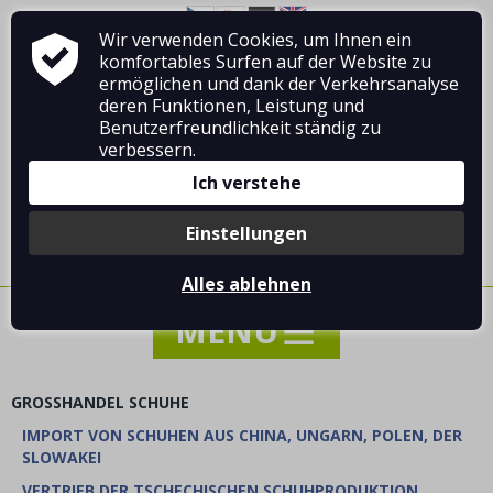
Wir verwenden Cookies, um Ihnen ein
Über Vladimír MANDA
Wie man einkauft
komfortables Surfen auf der Website zu
Geschäftsbedingungen
Kontakt
ermöglichen und dank der Verkehrsanalyse
deren Funktionen, Leistung und
Benutzerfreundlichkeit ständig zu
verbessern.
Ich verstehe
Anmelden
/
Registrierung
Einstellungen
0 Stück / 0.00 €
Alles ablehnen
GROSSHANDEL SCHUHE
IMPORT VON SCHUHEN AUS CHINA, UNGARN, POLEN, DER
NACHRICHTEN
SLOWAKEI
SONDERANGEBOT - VERKAUF - RABATTE
VERTRIEB DER TSCHECHISCHEN SCHUHPRODUKTION.