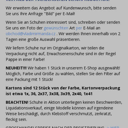
WIR EMPFEHLEN
Wir erweitern das Angebot auf Kundenwunsch, bitte senden
Bestseller
Sie uns Ihre Anfrage "Bild" per E-Mail!
BLACK FRIDAY Rabatte bis zu -80%
Wenn Sie an Schuhen interessiert sind, schreiben oder senden
KOMMISSION VERKAUF
Sie uns ein Foto der
gewünschten
Art
per
E-Mail an
VALENTINE - WEIHNACHTSKOLLEKTION
obchod@vladimirmanda.cz
. Wir werden Ihnen innerhalb von 2
Tagen eine große Auswahl präsentieren.
Katalogy - zboží, které nenajdete v nabídce, pouze v
katalogu
Wir liefern Schuhe nur im Originalkarton, wir teilen die
Frauenkleidung
Verpackung nicht auf, Erwachsenenschuhe sind in der Regel
Pappe in einer Farbe!
Überdimensioniert
NEUHEIT!!!
Wir haben 1 Stück in unserem E-Shop ausgewählt!
Kinderkleidung (98-128cm)
Möglich, Farbe und Größe zu wählen, stellen Sie den Filter auf
Welpenkleidung (134-164cm)
eine Packung mit 1 Stück!
Babykleidung (0m-92cm)
Kartons sind 12 Stück von der Farbe, Kartonverpackung
DISNEY Lizenzmotive
ist etwa 1x, 36, 2x37, 3x38, 3x39, 2x40, 1x41
Männerkleidung
BEACHTEN!
Schuhe in Aktion unterliegen keinen Beschwerden,
Mädchenkleidung
Liquidationsverkauf, einige Modelle können auf irgendeine
Weise beschädigt, durch Klebstoff verschmutzt, zerkratzt,
Jungenkleidung
fleckig sein.
Mode-Accessoires
GROSSHANDELSPREISE NACH DER REGISTRIERUNG
-> HIER