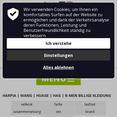
Wir verwenden Cookies, um Ihnen ein
Über Vladimír MANDA
Wie man einkauft
komfortables Surfen auf der Website zu
Geschäftsbedingungen
Kontakt
ermöglichen und dank der Verkehrsanalyse
deren Funktionen, Leistung und
Benutzerfreundlichkeit ständig zu
verbessern.
Ich verstehe
Anmelden
/
Registrierung
Einstellungen
0 Stück / 0.00 €
Alles ablehnen
HARPIA | WANG | HUAGE | HAG | B-MEN BILLIGE KLEIDUNG
NACHRICHTEN
velikost
farbe
laufzeit
SONDERANGEBOT - VERKAUF - RABATTE
zusammensetzung
sex
brand