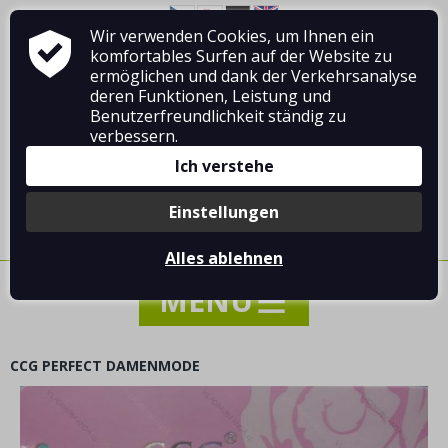
Wir verwenden Cookies, um Ihnen ein
Über Vladimír MANDA
Wie man einkauft
komfortables Surfen auf der Website zu
Geschäftsbedingungen
Kontakt
ermöglichen und dank der Verkehrsanalyse
deren Funktionen, Leistung und
Benutzerfreundlichkeit ständig zu
verbessern.
Ich verstehe
Anmelden
/
Registrierung
Einstellungen
0 Stück / 0.00 €
Alles ablehnen
CCG PERFECT DAMENMODE
NACHRICHTEN
SONDERANGEBOT - VERKAUF - RABATTE