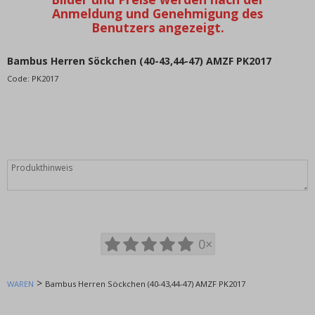
WIR EMPFEHLEN
Bestseller
BLACK FRIDAY Rabatte bis zu -80%
KOMMISSION VERKAUF
Bambus Herren Söckchen (40-43,44-47) AMZF PK2017
VALENTINE - WEIHNACHTSKOLLEKTION
Code:
PK2017
Katalogy - zboží, které nenajdete v nabídce, pouze v
katalogu
Frauenkleidung
Überdimensioniert
Kinderkleidung (98-128cm)
Welpenkleidung (134-164cm)
Babykleidung (0m-92cm)
DISNEY Lizenzmotive
0×
Männerkleidung
Mädchenkleidung
Jungenkleidung
>
WAREN
Bambus Herren Söckchen (40-43,44-47) AMZF PK2017
Mode-Accessoires