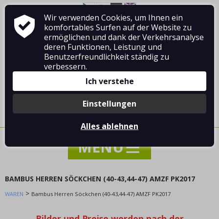
Wir verwenden Cookies, um Ihnen ein
Über Vladimír MANDA
Wie man einkauft
komfortables Surfen auf der Website zu
Geschäftsbedingungen
Kontakt
ermöglichen und dank der Verkehrsanalyse
deren Funktionen, Leistung und
Benutzerfreundlichkeit ständig zu
verbessern.
Ich verstehe
Anmelden
/
Registrierung
Einstellungen
0 Stück / 0.00 €
Alles ablehnen
BAMBUS HERREN SÖCKCHEN (40-43,44-47) AMZF PK2017
>
WAREN
NACHRICHTEN
Bambus Herren Söckchen (40-43,44-47) AMZF PK2017
SONDERANGEBOT - VERKAUF - RABATTE