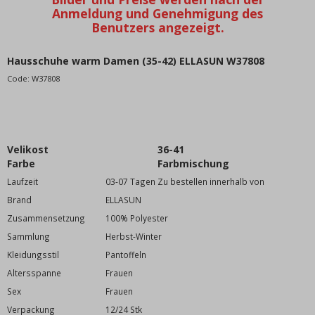
WIR EMPFEHLEN
Bestseller
BLACK FRIDAY Rabatte bis zu -80%
KOMMISSION VERKAUF
Hausschuhe warm Damen (35-42) ELLASUN W37808
VALENTINE - WEIHNACHTSKOLLEKTION
Code:
W37808
Katalogy - zboží, které nenajdete v nabídce, pouze v
katalogu
Frauenkleidung
Velikost
36-41
Überdimensioniert
Farbe
Farbmischung
Kinderkleidung (98-128cm)
Laufzeit
03-07 Tagen Zu bestellen innerhalb von
Welpenkleidung (134-164cm)
Brand
ELLASUN
Babykleidung (0m-92cm)
Zusammensetzung
100% Polyester
DISNEY Lizenzmotive
Sammlung
Herbst-Winter
Männerkleidung
Kleidungsstil
Pantoffeln
Mädchenkleidung
Altersspanne
Frauen
Jungenkleidung
Sex
Frauen
Mode-Accessoires
Verpackung
12/24 Stk