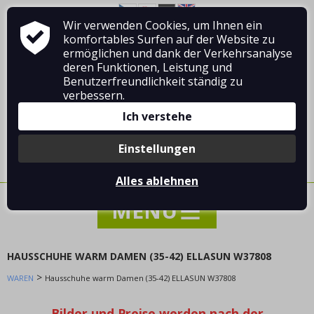
Wir verwenden Cookies, um Ihnen ein
Über Vladimír MANDA
Wie man einkauft
komfortables Surfen auf der Website zu
Geschäftsbedingungen
Kontakt
ermöglichen und dank der Verkehrsanalyse
deren Funktionen, Leistung und
Benutzerfreundlichkeit ständig zu
verbessern.
Ich verstehe
Anmelden
/
Registrierung
Einstellungen
0 Stück / 0.00 €
Alles ablehnen
HAUSSCHUHE WARM DAMEN (35-42) ELLASUN W37808
>
WAREN
NACHRICHTEN
Hausschuhe warm Damen (35-42) ELLASUN W37808
SONDERANGEBOT - VERKAUF - RABATTE