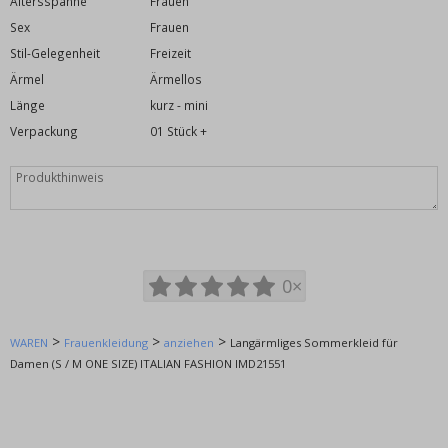
Altersspanne
Frauen
Chiffon-Kleid
Sex
Frauen
Silvesterkleid
Stil-Gelegenheit
Freizeit
Spanisches Kleid
Ärmel
Ärmellos
Geselliges Ballkleid
Länge
kurz - mini
Sportkleider
Verpackung
01 Stück +
Umstandskleider
Kleid Freizeit
Weihnachtskleid
Kleiderverkauf
Schürzen
0×
Jogginghose und Leggings
Tops, T-Shirts, Tuniken und Tanktops
>
>
>
WAREN
Frauenkleidung
anziehen
Langärmliges Sommerkleid für
Bademäntel
Damen (S / M ONE SIZE) ITALIAN FASHION IMD21551
Extravagante Mode
Überdimensioniert
Kinderkleidung (98-128cm)