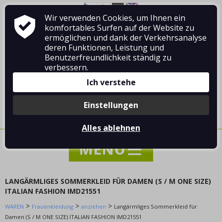
Jacken, Mäntel und Westen
Wir verwenden Cookies, um Ihnen ein
Über Vladimír MANDA
Wie man einkauft
Hosen und Jeans
komfortables Surfen auf der Website zu
Geschäftsbedingungen
Kontakt
ermöglichen und dank der Verkehrsanalyse
Hemden und Blusen
deren Funktionen, Leistung und
Shorts und Shorts
Benutzerfreundlichkeit ständig zu
Hoodies und Cardigans
verbessern.
Nacht Kleidung
Ich verstehe
Overall
Anmelden
/
Registrierung
Swimbaits
Einstellungen
0 Stück / 0.00 €
Sets
Alles ablehnen
Unterwäsche und Strumpfwaren
Röcke
Pullover und Strickjacken
anziehen
LANGÄRMLIGES SOMMERKLEID FÜR DAMEN (S / M ONE SIZE)
Carmen kleidet sich über die Brust
ITALIAN FASHION IMD21551
Langes Maxikleid
>
>
>
WAREN
Frauenkleidung
anziehen
Langärmliges Sommerkleid für
Bürokleid
Damen (S / M ONE SIZE) ITALIAN FASHION IMD21551