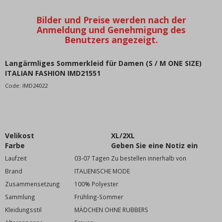
Kleid elegant
Kleider extravagant
Kleid mit Pailletten
Dress spring
Smokinghemd
Langärmliges Sommerkleid für Damen (S / M ONE SIZE)
Kunstlederkleid
ITALIAN FASHION IMD21551
Kurzes Kleid
Code:
IMD24022
Dress summer
Trainingsanzug Kleider
Kleidung auf Kleiderbügeln
Velikost
XL/2XL
Übergroßes XXL-Kleid
Farbe
Geben Sie eine Notiz ein
Leinenkleid
Laufzeit
03-07 Tagen Zu bestellen innerhalb von
Strick- und Strickkleider
Brand
ITALIENISCHE MODE
Ärmelloses Kleid
Zusammensetzung
100% Polyester
Jeanskleid
Sammlung
Frühling-Sommer
Samtkleid
Kleidungsstil
MÄDCHEN OHNE RUBBERS
Satinkleid