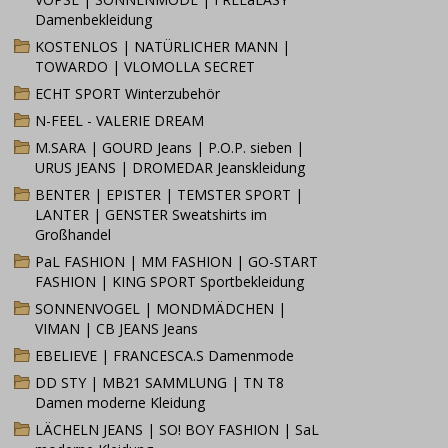
Damenbekleidung
KOSTENLOS | NATÜRLICHER MANN |
TOWARDO | VLOMOLLA SECRET
ECHT SPORT Winterzubehör
N-FEEL - VALERIE DREAM
M.SARA | GOURD Jeans | P.O.P. sieben |
URUS JEANS | DROMEDAR Jeanskleidung
BENTER | EPISTER | TEMSTER SPORT |
LANTER | GENSTER Sweatshirts im
Großhandel
PaL FASHION | MM FASHION | GO-START
FASHION | KING SPORT Sportbekleidung
SONNENVOGEL | MONDMÄDCHEN |
VIMAN | CB JEANS Jeans
EBELIEVE | FRANCESCA.S Damenmode
DD STY | MB21 SAMMLUNG | TN T8
Damen moderne Kleidung
LÄCHELN JEANS | SO! BOY FASHION | SaL