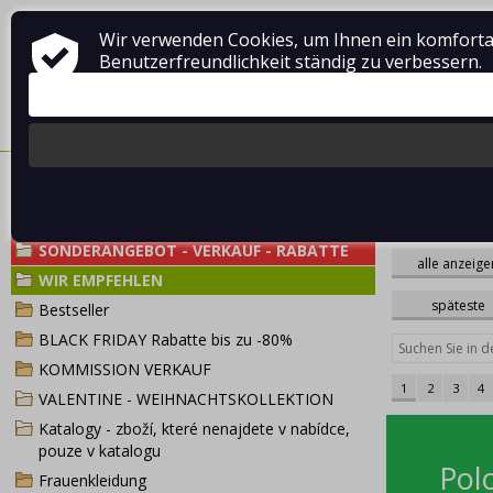
Wir verwenden Cookies, um Ihnen ein komforta
Über Vladimír MANDA
Wie man einkauft
Geschäftsbed
Benutzerfreundlichkeit ständig zu verbessern.
MUSSELINKLE
NACHRICHTEN
velikost
2XL / 3XL
beige
auf Lager
---
Frauen
ITALIENIS
01 Stk
SONDERANGEBOT - VERKAUF - RABATTE
alle anzeige
dunkles Alt
WIR EMPFEHLEN
XL/2XL
hellblau
95% Polyest
44/46/48
modrá petr
späteste
Bestseller
50/52/54
růžová los
100% Visko
56/58
BLACK FRIDAY Rabatte bis zu -80%
Wein
KOMMISSION VERKAUF
1
2
3
4
VALENTINE - WEIHNACHTSKOLLEKTION
Katalogy - zboží, které nenajdete v nabídce,
pouze v katalogu
Frauenkleidung