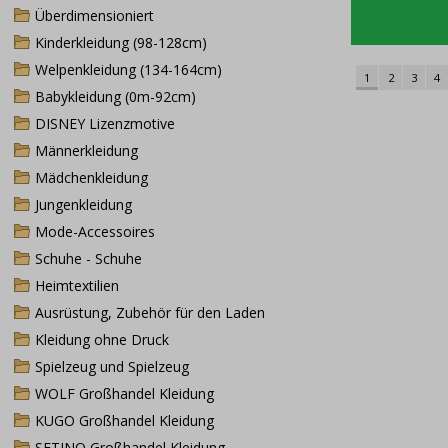
Überdimensioniert
Kinderkleidung (98-128cm)
Welpenkleidung (134-164cm)
1
2
3
4
Babykleidung (0m-92cm)
DISNEY Lizenzmotive
Männerkleidung
Mädchenkleidung
Jungenkleidung
Mode-Accessoires
Schuhe - Schuhe
Heimtextilien
Ausrüstung, Zubehör für den Laden
Kleidung ohne Druck
Spielzeug und Spielzeug
WOLF Großhandel Kleidung
KUGO Großhandel Kleidung
SETINO Großhandel Kleidung