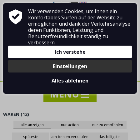
Wir verwenden Cookies, um Ihnen ein
Über Vladimír MANDA
Wie man einkauft
komfortables Surfen auf der Website zu
Geschäftsbedingungen
Kontakt
ermöglichen und dank der Verkehrsanalyse
deren Funktionen, Leistung und
Benutzerfreundlichkeit ständig zu
verbessern.
Ich verstehe
Anmelden
/
Registrierung
Einstellungen
0 Stück / 0.00 €
Alles ablehnen
WAREN (12)
NACHRICHTEN
alle anzeigen
nur action
nur zu empfehlen
SONDERANGEBOT - VERKAUF - RABATTE
späteste
am besten verkaufen
das billigste